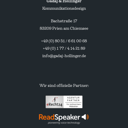
Gadaj & Hollinger
Kommunikationsdesign
Bachstraße 17
83209 Prien am Chiemsee
+49 (0) 80 51 / 6 61 00 68
+49 (0) 1 77 / 4 14 21 89
info@gadaj-hollinger.de
Wir sind offizielle Partner:
eRecht24
Partneragentur
ReadSpeaker