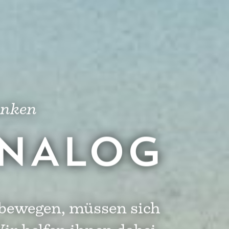
enken
ANALOG
 bewegen, müssen sich