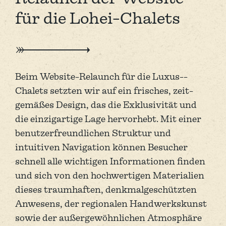
für die Lohei-Chalets
Beim Website-­Relaunch für die Luxus-­
Chalets setzten wir auf ein frisches, zeit­
gemäßes Design, das die Exklusi­vität und
die einzig­artige Lage hervor­hebt. Mit einer
benutzer­freundli­chen Struktur und
intuitiven Navi­gation können Besucher
schnell alle wichtigen Informa­tionen finden
und sich von den hoch­wertigen Materia­lien
dieses traum­haften, denkmal­geschützten
Anwesens, der regionalen Hand­werks­kunst
sowie der außer­gewöhnlichen Atmo­sphäre