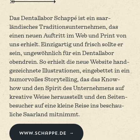
Das Dental­labor Schappé ist ein saar­
ländisches Tradi­tions­unternehmen, das
einen neuen Auftritt im Web und Print von
uns erhielt. Einzig­artig und frisch sollte er
sein, un­gewöhnlich für ein Dental­labor
obendrein. So erhielt die neue Website hand­
gezei­chnete Illustra­tionen, eingebettet in ein
humor­volles Story­telling, das das Know-
how und den Spirit des Unter­nehmens auf
kreative Weise heraus­stellt und den Seiten­
besucher auf eine kleine Reise ins beschau­
liche Saar­land mitnimmt.
www.schappe.de