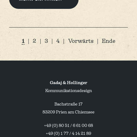
1
2
3
4
Vorwärts
Ende
Gadaj & Hollinger
Kommunikationsdesign
Bachstraße 17
83209 Prien am Chiemsee
+49 (0) 80 51 / 6 61 00 68
+49 (0) 1 77 / 4 14 21 89