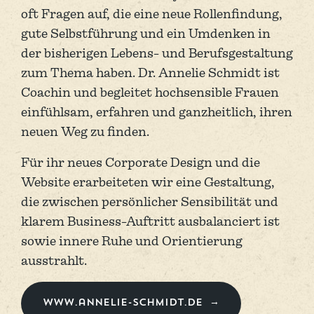
oft Fragen auf, die eine neue Rollen­findung,
gute Selbst­führung und ein Umdenken in
der bishe­rigen Lebens- und Berufs­gestaltung
zum Thema haben. Dr. Annelie Schmidt ist
Coachin und begleitet hoch­sensible Frauen
einfühl­sam, erfahren und ganz­heitlich, ihren
neuen Weg zu finden.
Für ihr neues Corporate Design und die
Website erarbeiteten wir eine Gestal­tung,
die zwischen persönlicher Sensi­bilität und
klarem Business-Auftritt ausbalanciert ist
sowie innere Ruhe und Orien­tierung
ausstrahlt.
www.annelie-schmidt.de